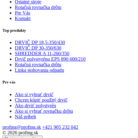
Ostatné stroje
Rotačná rovnačka drôtu
Pre Vás
Kontakt
Top produkty
DRVIČ DP 18,5-350/430
DRVIČ DP 30-350/630
SHREDDER A 11-260/350
Drvič polystyrénu EPS 890 600/210
Rotačná rovnačka drôtu
Linka stohovania odpadu
Pre vás
Ako si vybrať drvič
Chcem kúpiť použitý drvič
Ako drviť polystyrén
Ako si vybrať rovnačku drôtu
Náš príbeh
profing@profing.sk
+421 905 232 042
© 2026 profing.sk