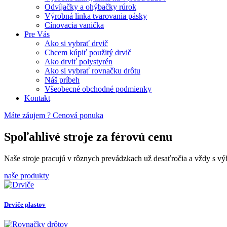
Odvíjačky a ohýbačky rúrok
Výrobná linka tvarovania pásky
Cínovacia vanička
Pre Vás
Ako si vybrať drvič
Chcem kúpiť použitý drvič
Ako drviť polystyrén
Ako si vybrať rovnačku drôtu
Náš príbeh
Všeobecné obchodné podmienky
Kontakt
Máte záujem ?
Cenová ponuka
Spoľahlivé stroje za férovú cenu
Naše stroje pracujú v rôznych prevádzkach už desaťročia a vždy s vý
naše produkty
Drviče plastov