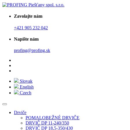
Zavolajte nám
+421 905 232 042
Napíšte nám
profing@profing.sk
Slovak
English
Czech
Drviče
POMALOBEŽNÉ DRVIČE
DRVIČ DP 11-240/350
DRVIČ DP 18,5-350/430