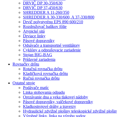
DRVIČ DP 30-350/630
DRVIČ DP 37-450/630
SHREDDER A 11-260/350
SHREDDER A 30-330/600, A 37-330/800
Drvič polystyrénu EPS 890 600/210
Rozdružovač balíkov fólie
Atypické sitá
Drviace linky
Pásové dopravníky
Odsávače a transportné ventilátory
Cyklóny a odprašovacie zariadenie
Stojan BIG-BAG
Prídavné zariadenia
Rovnačky drôtu
Rotačná rovnačka drôtu
Kladičková rovnačka drôtu
Ručná rovnačka drôtu
Ostatné stroje
Podávače matíc
Linka stohovania odpadu
Orezávanie dna a veka tlakovej nádoby
Pásové dopravníky, valčekové dopravníky
Kladkostrojové dráhy a traverzy
Hydraulické zdvižné plošiny teleskopické zdvižné plošin
Výrobné linky, linka na výrobu sudov